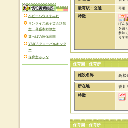
最寄駅・交通
琴電
ベビーハウスすみれ
特徴
サンライズ親子英会話教
げん
を築
室 幕張本郷教室
参加
葉っぱの家保育園
り学
YMCAグローバルキンダ
ー
保育室みぃな
保育園・保育所
施設名称
高松
所在地
香川
特徴
保育園・保育所