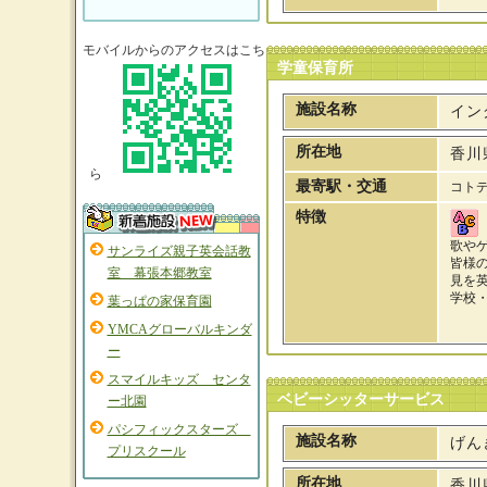
モバイルからのアクセスはこち
学童保育所
施設名称
イン
所在地
香川
ら
最寄駅・交通
コトデ
特徴
歌や
サンライズ親子英会話教
皆様の
室 幕張本郷教室
見を
学校
葉っぱの家保育園
YMCAグローバルキンダ
ー
スマイルキッズ センタ
ベビーシッターサービス
ー北園
パシフィックスターズ
施設名称
げん
プリスクール
所在地
香川