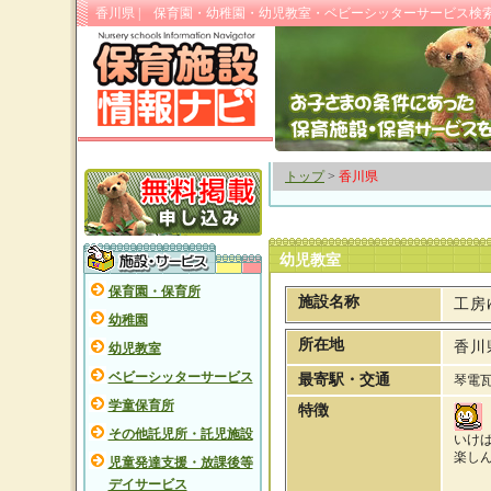
香川県 | 保育園・幼稚園・幼児教室・ベビーシッターサービス検
トップ
>
香川県
幼児教室
保育園・保育所
施設名称
工房
幼稚園
所在地
香川
幼児教室
ベビーシッターサービス
最寄駅・交通
琴電瓦
学童保育所
特徴
その他託児所・託児施設
いけ
楽し
児童発達支援・放課後等
デイサービス